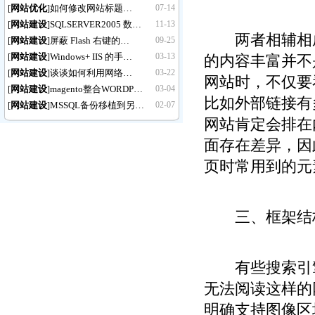
[
网站优化
如何修改网站标题…
07-14
]
[
网站建设
SQLSERVER2005 数…
11-13
]
两者相辅相成
[
网站建设
屏蔽 Flash 右键的…
09-25
]
[
网站建设
Windows+ IIS 的手…
03-13
]
的内容丰富并不
[
网站建设
谈谈如何利用网络…
03-22
]
网站时，不仅要
[
网站建设
magento整合WORDP…
03-04
]
比如外部链接有
[
网站建设
MSSQL备份移植到另…
02-07
]
网站肯定会排在
面存在差异，因
页时常用到的元
三、框架结构（F
有些搜索引擎（
无法阅读这样的网页。
明确支持图像区