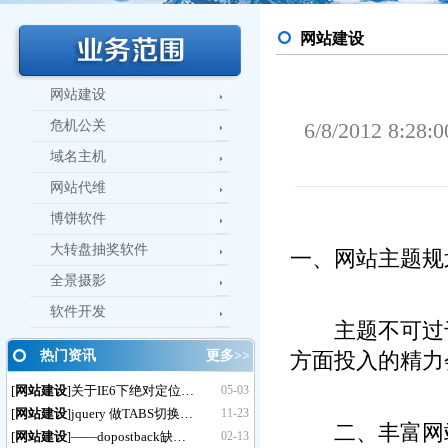
网站建设
网站建设
危机公关
6/8/2012 8
域名主机
网站代维
博饼软件
大转盘抽奖软件
一、网站主题规
全景摄影
软件开发
主题不可过于
热门资讯
更多>>
方面投入的精力
[
网站建设
关于IE6下绝对定位…
05-03
]
[
网站建设
jquery 做TABS切换…
11-23
]
二、丰富网站
[
网站建设
——dopostback缺…
02-13
]