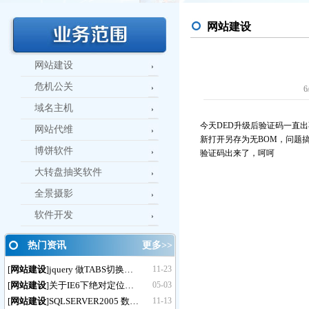
网站建设
网站建设
危机公关
6
域名主机
今天DED升级后验证码一直出不
网站代维
新打开另存为无BOM，问题搞
博饼软件
验证码出来了，呵呵
大转盘抽奖软件
全景摄影
软件开发
热门资讯
更多>>
[
网站建设
jquery 做TABS切换…
11-23
]
[
网站建设
关于IE6下绝对定位…
05-03
]
[
网站建设
SQLSERVER2005 数…
11-13
]