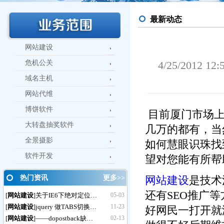
最新动态
网站建设
危机公关
4/25/2012
域名主机
网站代维
博饼软件
目前厦门市场
大转盘抽奖软件
几万的都有，当
全景摄影
如何慧眼识珠找
软件开发
望对您能有所帮
热门资讯
更多>>
网站建设
是技术
还有SEO推广
[
网站建设
关于IE6下绝对定位…
05-03
]
[
网站建设
jquery 做TABS切换…
11-23
]
好网民一打开就
[
网站建设
——dopostback缺…
02-13
]