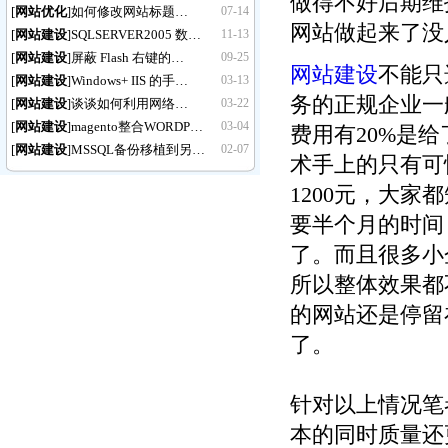
做得不好后期维
[
网站优化
如何修改网站标题…
07-14
]
网站做起来了没
[
网站建设
SQLSERVER2005 数…
11-13
]
[
网站建设
屏蔽 Flash 右键的…
09-25
]
网站建设
不能只
[
网站建设
Windows+ IIS 的手…
03-13
]
务的正规企业一
[
网站建设
谈谈如何利用网络…
03-22
]
[
网站建设
magento整合WORDP…
03-04
]
费用有20%是
[
网站建设
MSSQL备份移植到另…
02-07
]
术手上的只有可
1200元，大家
要半个月的时间
了。而且很多小
所以整体效果都
的网站还是停留在
了。
针对以上情况笔
本的同时质量还